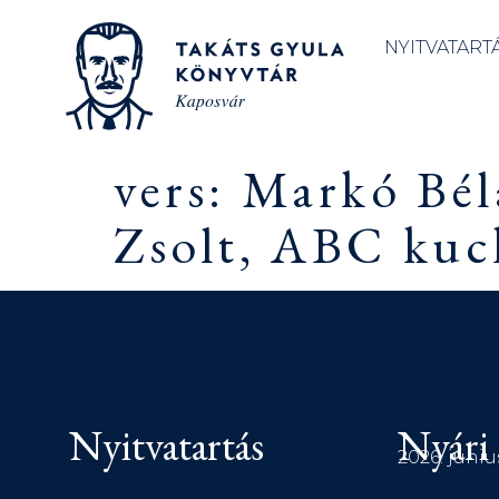
NYITVATART
vers: Markó Bé
Zsolt, ABC kuck
Nyitvatartás
Nyári 
2026. júniu