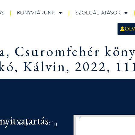
ÁS
KÖNYVTÁRUNK
SZOLGÁLTATÁSOK
OLV
la, Csuromfehér köny
ó, Kálvin, 2022, 11
nyitvatartás
s 15-től augusztus 30-ig: