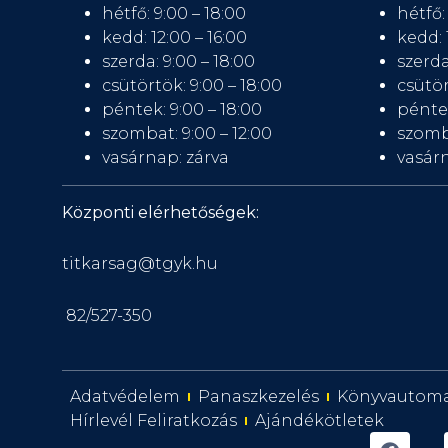
hétfő: 9:00 – 18:00
hétfő:
kedd: 12:00 – 16:00
kedd: 
szerda: 9:00 – 18:00
szerda
csütörtök: 9:00 – 18:00
csütör
péntek: 9:00 – 18:00
péntek
szombat: 9:00 – 12:00
szomb
vasárnap: zárva
vasárn
Központi elérhetőségek:
titkarsag@tgyk.hu
82/527-350
Adatvédelem
Panaszkezelés
Könyvautom
Hírlevél Feliratkozás
Ajándékötletek