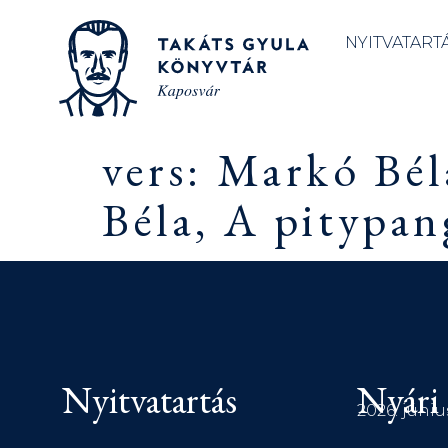
NYITVATART
vers: Markó Bél
Béla, A pitypan
Nyitvatartás
Nyári 
2026. júniu