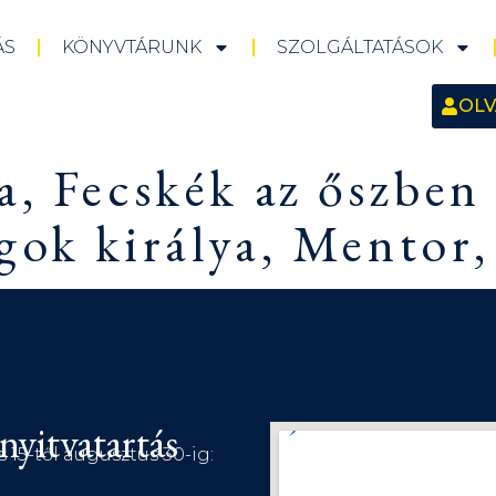
ÁS
KÖNYVTÁRUNK
SZOLGÁLTATÁSOK
OLV
a, Fecskék az őszbe
gok királya, Mentor,
nyitvatartás
s 15-től augusztus 30-ig: