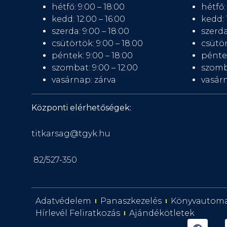
hétfő: 9:00 – 18:00
hétfő:
kedd: 12:00 – 16:00
kedd: 
szerda: 9:00 – 18:00
szerda
csütörtök: 9:00 – 18:00
csütör
péntek: 9:00 – 18:00
péntek
szombat: 9:00 – 12:00
szomb
vasárnap: zárva
vasárn
Központi elérhetőségek:
titkarsag@tgyk.hu
82/527-350
Adatvédelem
Panaszkezelés
Könyvautom
Hírlevél Feliratkozás
Ajándékötletek