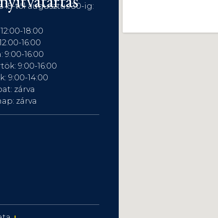
nyitvatartás
s 15-től augusztus 30-ig:
 12:00-18:00
12:00-16:00
: 9:00-16:00
tök: 9:00-16:00
: 9:00-14:00
at: zárva
ap: zárva
ata