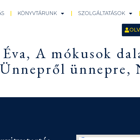
ÁS
KÖNYVTÁRUNK
SZOLGÁLTATÁSOK
OLV
s Éva, A mókusok dal
 Ünnepről ünnepre,