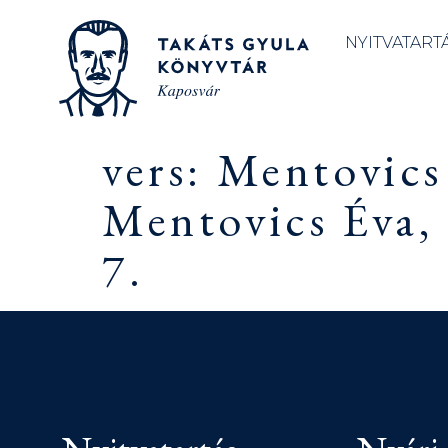
NYITVATART
vers: Mentovic
Mentovics Éva,
7.