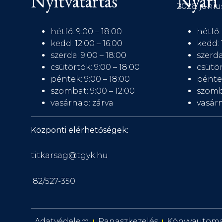
Nyitvatartás
Nyári 
2026. júniu
hétfő: 9:00 – 18:00
hétfő:
kedd: 12:00 – 16:00
kedd: 
szerda: 9:00 – 18:00
szerda
csütörtök: 9:00 – 18:00
csütör
péntek: 9:00 – 18:00
péntek
szombat: 9:00 – 12:00
szomb
vasárnap: zárva
vasárn
Központi elérhetőségek:
titkarsag@tgyk.hu
82/527-350
Adatvédelem
Panaszkezelés
Könyvautom