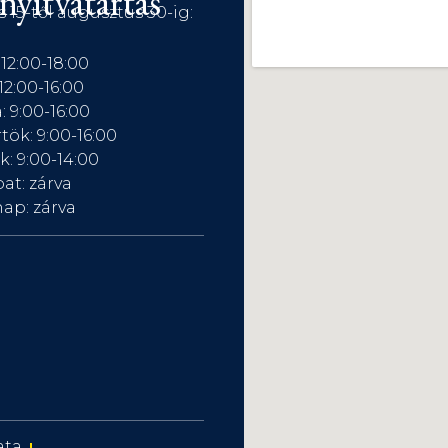
nyitvatartás
s 15-től augusztus 30-ig:
 12:00-18:00
12:00-16:00
: 9:00-16:00
tök: 9:00-16:00
: 9:00-14:00
at: zárva
ap: zárva
ata