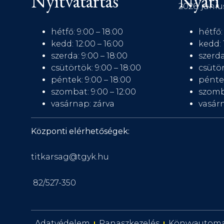
Nyitvatartás
Nyári 
2026. júniu
hétfő: 9:00 – 18:00
hétfő:
kedd: 12:00 – 16:00
kedd: 
szerda: 9:00 – 18:00
szerda
csütörtök: 9:00 – 18:00
csütör
péntek: 9:00 – 18:00
péntek
szombat: 9:00 – 12:00
szomb
vasárnap: zárva
vasárn
Központi elérhetőségek:
titkarsag@tgyk.hu
82/527-350
Adatvédelem
Panaszkezelés
Könyvautom