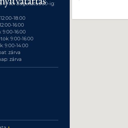
nyitvatartás
s 15-től augusztus 30-ig:
 12:00-18:00
12:00-16:00
: 9:00-16:00
tök: 9:00-16:00
: 9:00-14:00
at: zárva
ap: zárva
ata