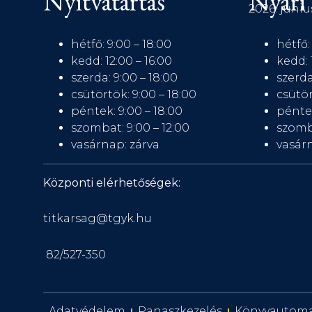
Nyitvatartás
Nyári 
2026. júniu
hétfő: 9:00 – 18:00
hétfő:
kedd: 12:00 – 16:00
kedd: 
szerda: 9:00 – 18:00
szerda
csütörtök: 9:00 – 18:00
csütör
péntek: 9:00 – 18:00
péntek
szombat: 9:00 – 12:00
szomb
vasárnap: zárva
vasárn
Központi elérhetőségek:
titkarsag@tgyk.hu
82/527-350
Adatvédelem
Panaszkezelés
Könyvautom