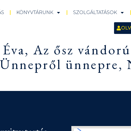
ÁS
KÖNYVTÁRUNK
SZOLGÁLTATÁSOK
OLV
 Éva, Az ősz vándorú
 Ünnepről ünnepre,