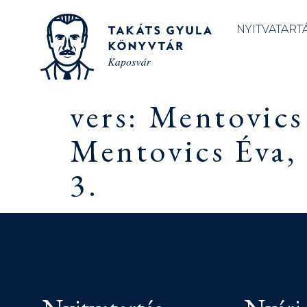
NYITVATART
vers: Mentovics
Mentovics Éva,
3.