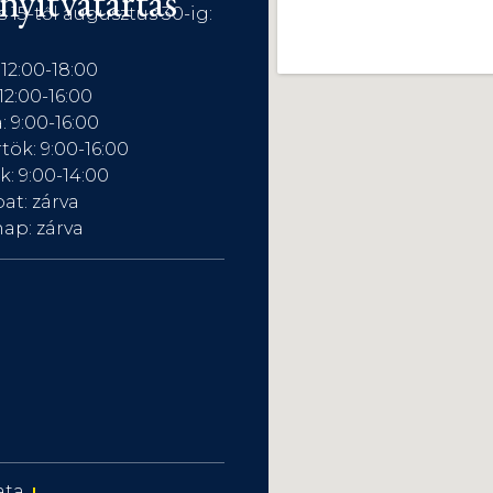
nyitvatartás
s 15-től augusztus 30-ig:
 12:00-18:00
12:00-16:00
: 9:00-16:00
tök: 9:00-16:00
: 9:00-14:00
at: zárva
ap: zárva
ata