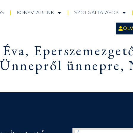
ÁS
KÖNYVTÁRUNK
SZOLGÁLTATÁSOK
OLV
 Éva, Eperszemezget
 Ünnepről ünnepre,