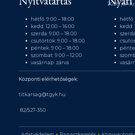
Nyitvatartás
Nyári 
2026. júniu
hétfő: 9:00 – 18:00
hétfő:
kedd: 12:00 – 16:00
kedd: 
szerda: 9:00 – 18:00
szerda
csütörtök: 9:00 – 18:00
csütör
péntek: 9:00 – 18:00
péntek
szombat: 9:00 – 12:00
szomb
vasárnap: zárva
vasárn
Központi elérhetőségek:
titkarsag@tgyk.hu
82/527-350
Adatvédelem
Panaszkezelés
Könyvautom