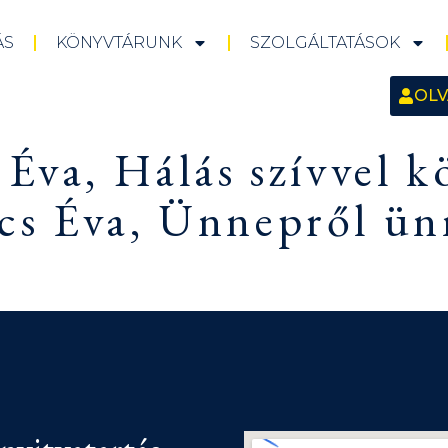
ÁS
KÖNYVTÁRUNK
SZOLGÁLTATÁSOK
OLV
 Éva, Hálás szívvel 
cs Éva, Ünnepről ü