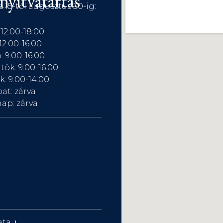
nyitvatartás
s 15-től augusztus 30-ig:
 12:00-18:00
12:00-16:00
: 9:00-16:00
tök: 9:00-16:00
: 9:00-14:00
at: zárva
ap: zárva
ata