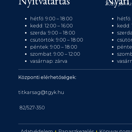
Nyitvatartás
Nyári 
2026. júniu
hétfő: 9:00 – 18:00
hétfő:
kedd: 12:00 – 16:00
kedd: 
szerda: 9:00 – 18:00
szerda
csütörtök: 9:00 – 18:00
csütör
péntek: 9:00 – 18:00
péntek
szombat: 9:00 – 12:00
szomb
vasárnap: zárva
vasárn
Központi elérhetőségek:
titkarsag@tgyk.hu
82/527-350
Adatvédelem
Panaszkezelés
Könyvautom