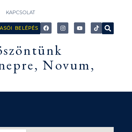
KAPCSOLAT
ASÓI BELÉPÉS
köszöntünk
nnepre, Novum,