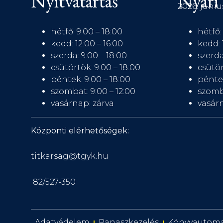
Nyitvatartás
Nyári 
2026. júniu
hétfő: 9:00 – 18:00
hétfő:
kedd: 12:00 – 16:00
kedd: 
szerda: 9:00 – 18:00
szerda
csütörtök: 9:00 – 18:00
csütör
péntek: 9:00 – 18:00
péntek
szombat: 9:00 – 12:00
szomb
vasárnap: zárva
vasárn
Központi elérhetőségek:
titkarsag@tgyk.hu
82/527-350
Adatvédelem
Panaszkezelés
Könyvautom