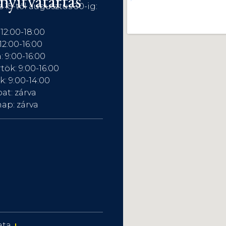
nyitvatartás
s 15-től augusztus 30-ig:
 12:00-18:00
12:00-16:00
: 9:00-16:00
tök: 9:00-16:00
: 9:00-14:00
at: zárva
ap: zárva
ata