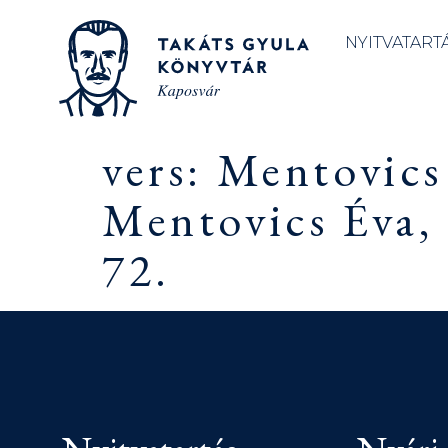
NYITVATART
vers: Mentovic
Mentovics Éva,
72.