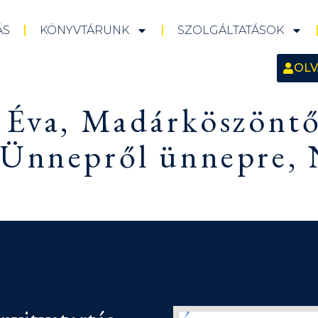
ÁS
KÖNYVTÁRUNK
SZOLGÁLTATÁSOK
OLV
s Éva, Madárköszönt
 Ünnepről ünnepre,