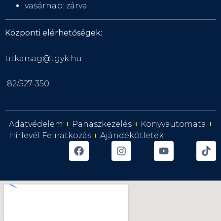
vasárnap: zárva
Központi elérhetőségek:
titkarsag@tgyk.hu
82/527-350
Adatvédelem
Panaszkezelés
Könyvautomata
Hírlevél Feliratkozás
Ajándékötletek