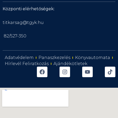
Központi elérhetőségek:
titkarsag@tgyk.hu
82/527-350
Adatvédelem
Panaszkezelés
Könyvautomata
Hírlevél Feliratkozás
Ajándékötletek