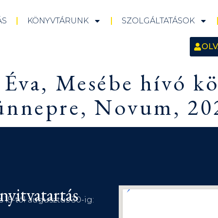
ÁS
KÖNYVTÁRUNK
SZOLGÁLTATÁSOK
OLV
 Éva, Mesébe hívó k
ünnepre, Novum, 202
nyitvatartás
s 15-től augusztus 30-ig: