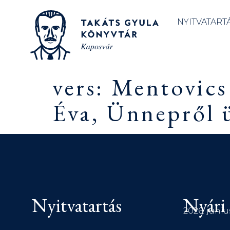
NYITVATART
vers: Mentovics
Éva, Ünnepről 
Nyitvatartás
Nyári 
2026. júniu