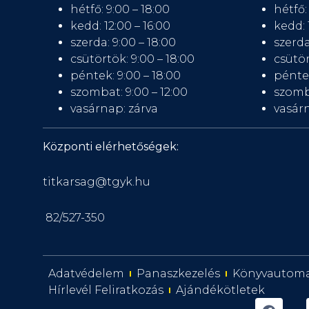
hétfő: 9:00 – 18:00
hétfő:
kedd: 12:00 – 16:00
kedd: 
szerda: 9:00 – 18:00
szerda
csütörtök: 9:00 – 18:00
csütör
péntek: 9:00 – 18:00
péntek
szombat: 9:00 – 12:00
szomb
vasárnap: zárva
vasárn
Központi elérhetőségek:
titkarsag@tgyk.hu
82/527-350
Adatvédelem
Panaszkezelés
Könyvautom
Hírlevél Feliratkozás
Ajándékötletek