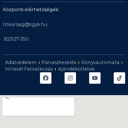
Központi elérhetőségek:
titkarsag@tgyk.hu
82/527-350
Adatvédelem
Panaszkezelés
Könyvautomata
Hírlevél Feliratkozás
Ajándékötletek