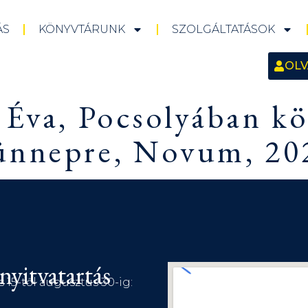
ÁS
KÖNYVTÁRUNK
SZOLGÁLTATÁSOK
OLV
 Éva, Pocsolyában k
ünnepre, Novum, 202
nyitvatartás
s 15-től augusztus 30-ig: