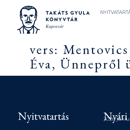
NYITVATART
vers: Mentovics
Éva, Ünnepről 
Nyitvatartás
Nyári 
2026. júniu