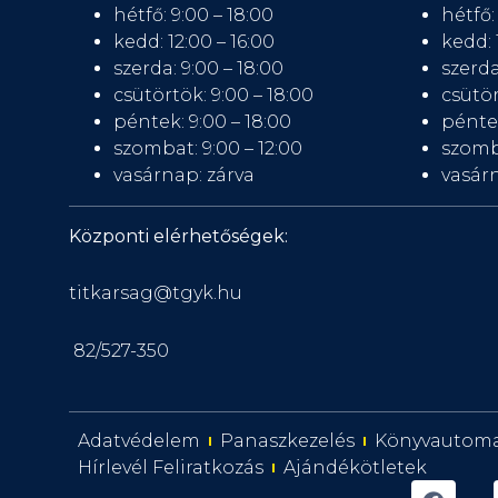
hétfő: 9:00 – 18:00
hétfő:
kedd: 12:00 – 16:00
kedd: 
szerda: 9:00 – 18:00
szerda
csütörtök: 9:00 – 18:00
csütör
péntek: 9:00 – 18:00
péntek
szombat: 9:00 – 12:00
szomb
vasárnap: zárva
vasárn
Központi elérhetőségek:
titkarsag@tgyk.hu
82/527-350
Adatvédelem
Panaszkezelés
Könyvautom
Hírlevél Feliratkozás
Ajándékötletek