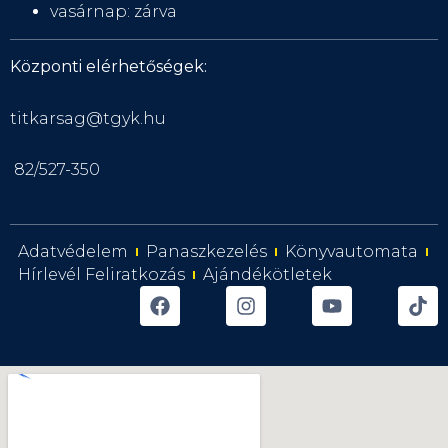
vasárnap: zárva
Központi elérhetőségek:
titkarsag@tgyk.hu
82/527-350
Adatvédelem
Panaszkezelés
Könyvautomata
Hírlevél Feliratkozás
Ajándékötletek