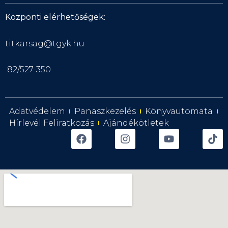
Központi elérhetőségek:
titkarsag@tgyk.hu
82/527-350
Adatvédelem
Panaszkezelés
Könyvautomata
Hírlevél Feliratkozás
Ajándékötletek