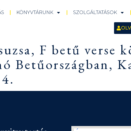
ÁS
KÖNYVTÁRUNK
SZOLGÁLTATÁSOK
OLV
suzsa, F betű verse 
nó Betűországban, K
14.