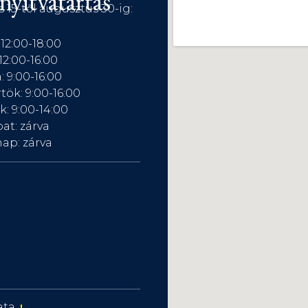
nyitvatartás
s 15-től augusztus 30-ig:
 12:00-18:00
12:00-16:00
: 9:00-16:00
tök: 9:00-16:00
: 9:00-14:00
at: zárva
ap: zárva
ata