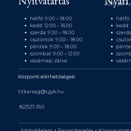
Nyitvatartás
Nyári 
2026. júniu
hétfő: 9:00 – 18:00
hétfő:
kedd: 12:00 – 16:00
kedd: 
szerda: 9:00 – 18:00
szerda
csütörtök: 9:00 – 18:00
csütör
péntek: 9:00 – 18:00
péntek
szombat: 9:00 – 12:00
szomb
vasárnap: zárva
vasárn
Központi elérhetőségek:
titkarsag@tgyk.hu
82/527-350
Adatvédelem
Panaszkezelés
Könyvautom