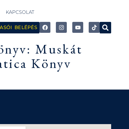
KAPCSOLAT
ASÓI BELÉPÉS
könyv: Muskát
atica Könyv