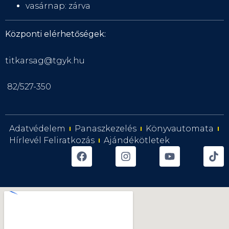
vasárnap: zárva
Központi elérhetőségek:
titkarsag@tgyk.hu
82/527-350
Adatvédelem
Panaszkezelés
Könyvautomata
Hírlevél Feliratkozás
Ajándékötletek