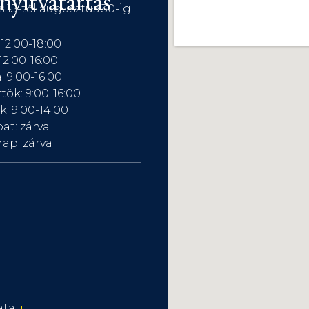
nyitvatartás
s 15-től augusztus 30-ig:
 12:00-18:00
12:00-16:00
: 9:00-16:00
tök: 9:00-16:00
: 9:00-14:00
at: zárva
ap: zárva
ata