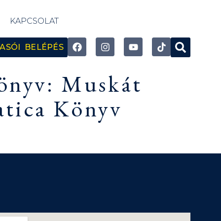
KAPCSOLAT
ASÓI BELÉPÉS
könyv: Muskát
atica Könyv