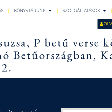
ÁS
KÖNYVTÁRUNK
SZOLGÁLTATÁSOK
OLV
suzsa, P betű verse 
nó Betűországban, K
32.