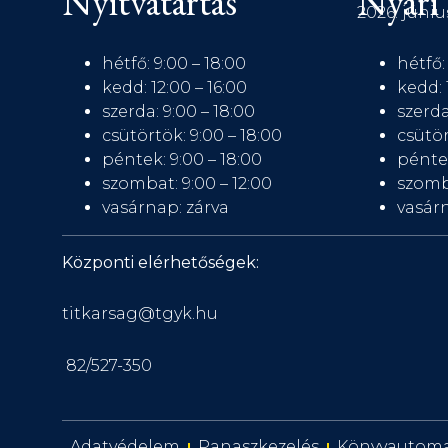
Nyitvatartás
Nyári 
2026. júniu
hétfő: 9:00 – 18:00
hétfő:
kedd: 12:00 – 16:00
kedd: 
szerda: 9:00 – 18:00
szerda
csütörtök: 9:00 – 18:00
csütör
péntek: 9:00 – 18:00
péntek
szombat: 9:00 – 12:00
szomb
vasárnap: zárva
vasárn
Központi elérhetőségek:
titkarsag@tgyk.hu
82/527-350
Adatvédelem
Panaszkezelés
Könyvautom