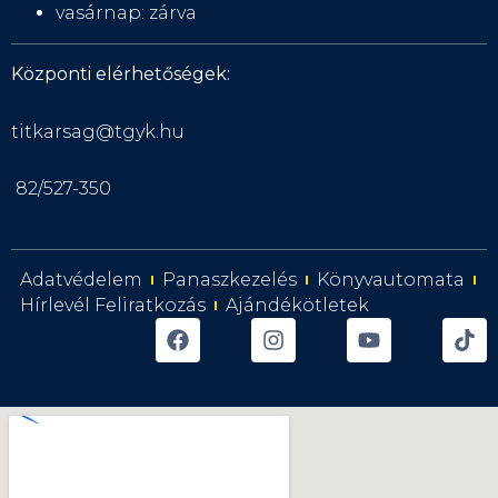
vasárnap: zárva
Központi elérhetőségek:
titkarsag@tgyk.hu
82/527-350
Adatvédelem
Panaszkezelés
Könyvautomata
Hírlevél Feliratkozás
Ajándékötletek