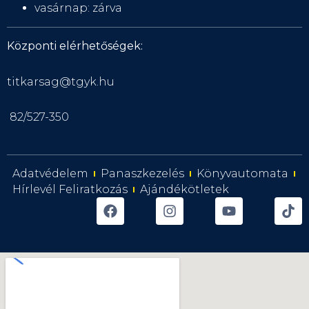
vasárnap: zárva
Központi elérhetőségek:
titkarsag@tgyk.hu
82/527-350
Adatvédelem
Panaszkezelés
Könyvautomata
Hírlevél Feliratkozás
Ajándékötletek