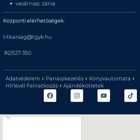
vasárnap: zárva
Központi elérhetőségek:
titkarsag@tgyk.hu
82/527-350
Adatvédelem
Panaszkezelés
Könyvautomata
Hírlevél Feliratkozás
Ajándékötletek