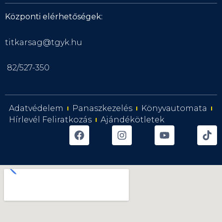
Központi elérhetőségek:
titkarsag@tgyk.hu
82/527-350
Adatvédelem
Panaszkezelés
Könyvautomata
Hírlevél Feliratkozás
Ajándékötletek