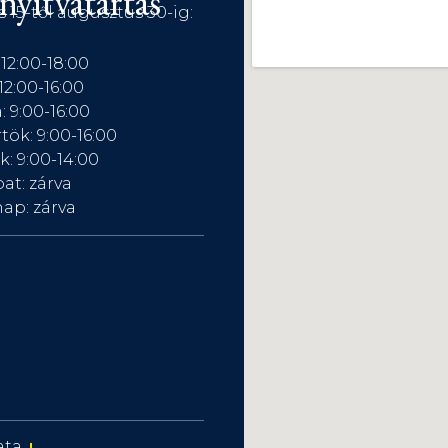
nyitvatartás
s 15-től augusztus 30-ig:
 12:00-18:00
12:00-16:00
: 9:00-16:00
tök: 9:00-16:00
: 9:00-14:00
at: zárva
ap: zárva
ata