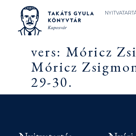
NYITVATART
vers: Móricz Zs
Móricz Zsigmond
29-30.