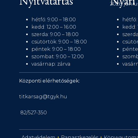
Nyitvatartás
Nyári 
2026. júniu
hétfő: 9:00 – 18:00
hétfő:
kedd: 12:00 – 16:00
kedd: 
szerda: 9:00 – 18:00
szerda
csütörtök: 9:00 – 18:00
csütör
péntek: 9:00 – 18:00
péntek
szombat: 9:00 – 12:00
szomb
vasárnap: zárva
vasárn
Központi elérhetőségek:
titkarsag@tgyk.hu
82/527-350
Adatvédelem
Panaszkezelés
Könyvautom