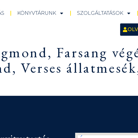
ÁS
KÖNYVTÁRUNK
SZOLGÁLTATÁSOK
OLV
igmond, Farsang vég
, Verses állatmesék,