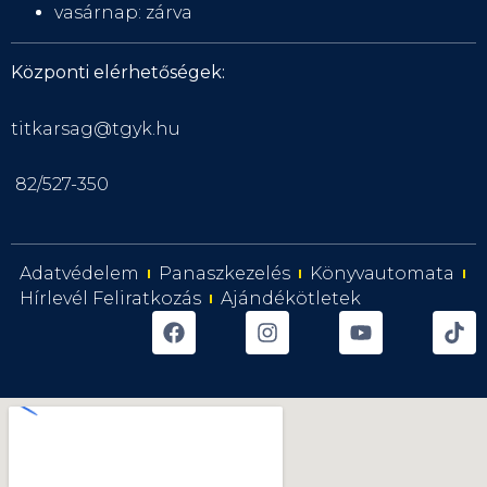
vasárnap: zárva
Központi elérhetőségek:
titkarsag@tgyk.hu
82/527-350
Adatvédelem
Panaszkezelés
Könyvautomata
Hírlevél Feliratkozás
Ajándékötletek