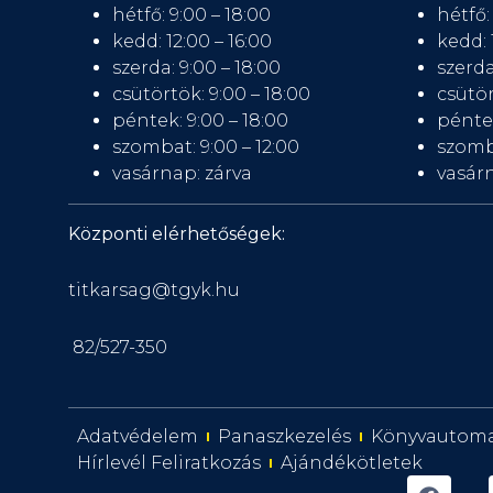
hétfő: 9:00 – 18:00
hétfő:
kedd: 12:00 – 16:00
kedd: 
szerda: 9:00 – 18:00
szerda
csütörtök: 9:00 – 18:00
csütör
péntek: 9:00 – 18:00
péntek
szombat: 9:00 – 12:00
szomb
vasárnap: zárva
vasárn
Központi elérhetőségek:
titkarsag@tgyk.hu
82/527-350
Adatvédelem
Panaszkezelés
Könyvautom
Hírlevél Feliratkozás
Ajándékötletek