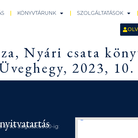
ÁS
KÖNYVTÁRUNK
SZOLGÁLTATÁSOK
OLV
Iza, Nyári csata kön
Üveghegy, 2023, 10.
nyitvatartás
s 15-től augusztus 30-ig: