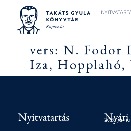
NYITVATART
vers: N. Fodor 
Iza, Hopplahó, 
Nyitvatartás
Nyári 
2026. júniu