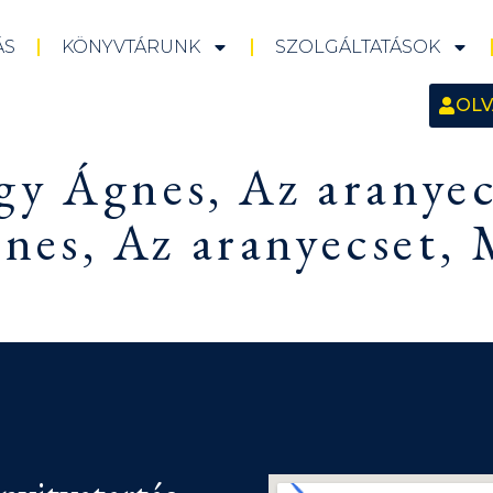
ÁS
KÖNYVTÁRUNK
SZOLGÁLTATÁSOK
OLV
gy Ágnes, Az aranyec
es, Az aranyecset, M