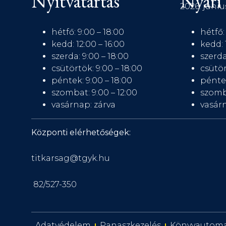
Nyitvatartás
Nyári 
2026. júniu
hétfő: 9:00 – 18:00
hétfő:
kedd: 12:00 – 16:00
kedd: 
szerda: 9:00 – 18:00
szerda
csütörtök: 9:00 – 18:00
csütör
péntek: 9:00 – 18:00
péntek
szombat: 9:00 – 12:00
szomb
vasárnap: zárva
vasárn
Központi elérhetőségek:
titkarsag@tgyk.hu
82/527-350
Adatvédelem
Panaszkezelés
Könyvautom