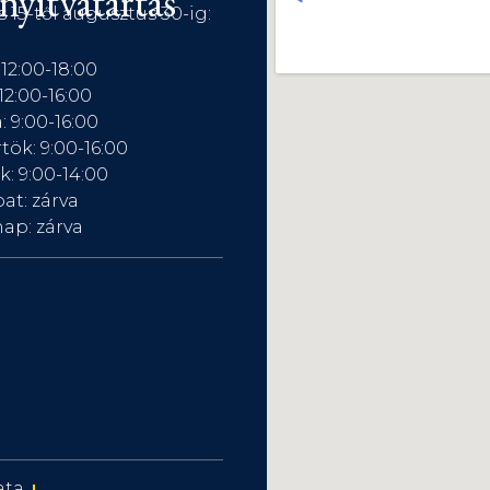
nyitvatartás
s 15-től augusztus 30-ig:
 12:00-18:00
12:00-16:00
: 9:00-16:00
tök: 9:00-16:00
: 9:00-14:00
at: zárva
ap: zárva
ata