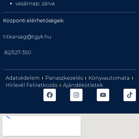
vasárnap: zárva
Központi elérhetőségek:
titkarsag@tgyk.hu
82/527-350
Adatvédelem
Panaszkezelés
Könyvautomata
Hírlevél Feliratkozás
Ajándékötletek