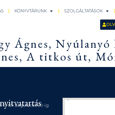
ÁS
KÖNYVTÁRUNK
SZOLGÁLTATÁSOK
OLV
gy Ágnes, Nyúlanyó 
es, A titkos út, Mór
nyitvatartás
s 15-től augusztus 30-ig: