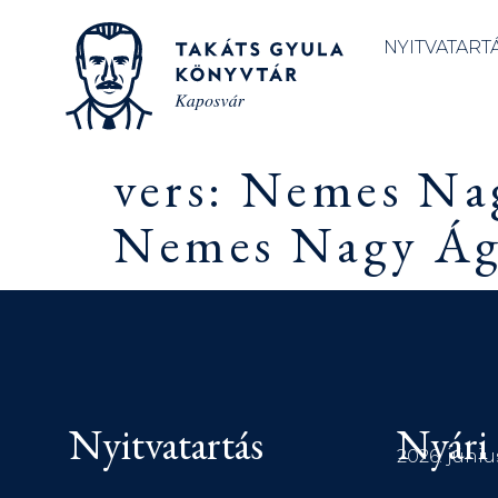
NYITVATART
vers: Nemes Na
Nemes Nagy Ágn
Nyitvatartás
Nyári 
2026. júniu