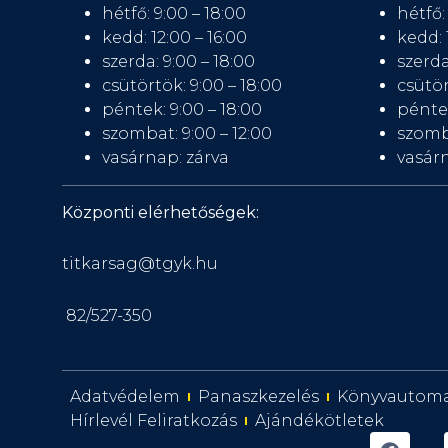
hétfő: 9:00 – 18:00
hétfő:
kedd: 12:00 – 16:00
kedd: 
szerda: 9:00 – 18:00
szerda
csütörtök: 9:00 – 18:00
csütör
péntek: 9:00 – 18:00
péntek
szombat: 9:00 – 12:00
szomb
vasárnap: zárva
vasárn
Központi elérhetőségek:
titkarsag@tgyk.hu
82/527-350
Adatvédelem
Panaszkezelés
Könyvautom
Hírlevél Feliratkozás
Ajándékötletek