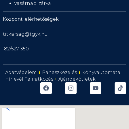
vasárnap: zárva
Központi elérhetőségek:
titkarsag@tgyk.hu
82/527-350
Adatvédelem
Panaszkezelés
Könyvautomata
Hírlevél Feliratkozás
Ajándékötletek