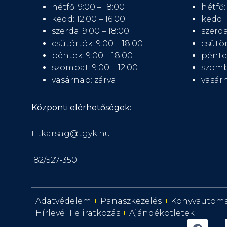
hétfő: 9:00 – 18:00
hétfő:
kedd: 12:00 – 16:00
kedd: 
szerda: 9:00 – 18:00
szerda
csütörtök: 9:00 – 18:00
csütör
péntek: 9:00 – 18:00
péntek
szombat: 9:00 – 12:00
szomb
vasárnap: zárva
vasárn
Központi elérhetőségek:
titkarsag@tgyk.hu
82/527-350
Adatvédelem
Panaszkezelés
Könyvautom
Hírlevél Feliratkozás
Ajándékötletek