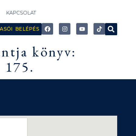
KAPCSOLAT
ASÓI BELÉPÉS
antja könyv:
, 175.