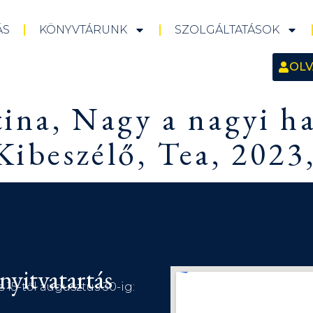
ÁS
KÖNYVTÁRUNK
SZOLGÁLTATÁSOK
OLV
ztina, Nagy a nagyi h
Kibeszélő, Tea, 2023
nyitvatartás
s 15-től augusztus 30-ig: