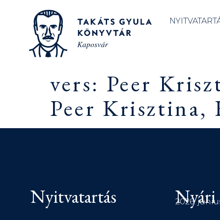
NYITVATART
vers: Peer Kris
Peer Krisztina, 
Nyitvatartás
Nyári 
2026. júniu