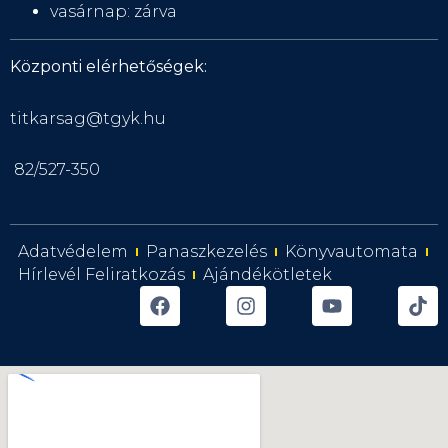
vasárnap: zárva
Központi elérhetőségek:
titkarsag@tgyk.hu
82/527-350
Adatvédelem
Panaszkezelés
Könyvautomata
Hírlevél Feliratkozás
Ajándékötletek