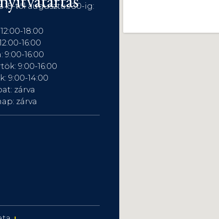
nyitvatartás
s 15-től augusztus 30-ig:
 12:00-18:00
12:00-16:00
: 9:00-16:00
tök: 9:00-16:00
: 9:00-14:00
at: zárva
ap: zárva
ata