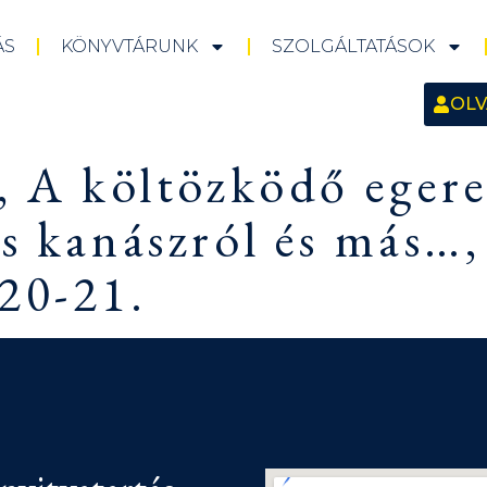
ÁS
KÖNYVTÁRUNK
SZOLGÁLTATÁSOK
OLV
s, A költözködő eger
is kanászról és más…
20-21.