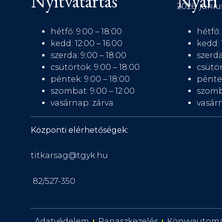
Nyitvatartás
Nyári 
2026. júniu
hétfő: 9:00 – 18:00
hétfő:
kedd: 12:00 – 16:00
kedd: 
szerda: 9:00 – 18:00
szerda
csütörtök: 9:00 – 18:00
csütör
péntek: 9:00 – 18:00
péntek
szombat: 9:00 – 12:00
szomb
vasárnap: zárva
vasárn
Központi elérhetőségek:
titkarsag@tgyk.hu
82/527-350
Adatvédelem
Panaszkezelés
Könyvautom