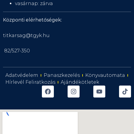
vasárnap: zárva
Központi elérhetőségek:
titkarsag@tgyk.hu
82/527-350
Adatvédelem
Panaszkezelés
Könyvautomata
Hírlevél Feliratkozás
Ajándékötletek