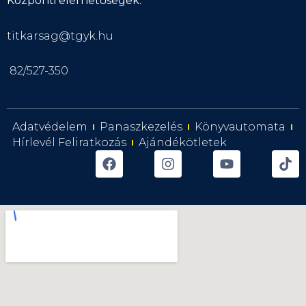
Központi elérhetőségek:
titkarsag@tgyk.hu
82/527-350
Adatvédelem
Panaszkezelés
Könyvautomata
Hírlevél Feliratkozás
Ajándékötletek