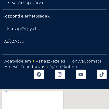
vasárnap: zárva
Központi elérhetőségek:
titkarsag@tgyk.hu
82/527-350
Adatvédelem
Panaszkezelés
Könyvautomata
Hírlevél Feliratkozás
Ajándékötletek