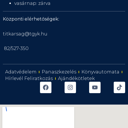
vasárnap: zárva
Központi elérhetőségek:
titkarsag@tgyk.hu
82/527-350
Adatvédelem
Panaszkezelés
Könyvautomata
Hírlevél Feliratkozás
Ajándékötletek