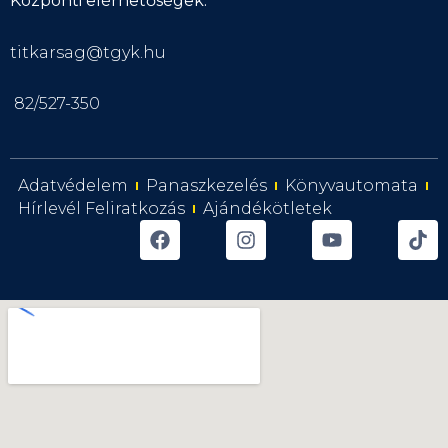
Központi elérhetőségek:
titkarsag@tgyk.hu
82/527-350
Adatvédelem
Panaszkezelés
Könyvautomata
Hírlevél Feliratkozás
Ajándékötletek