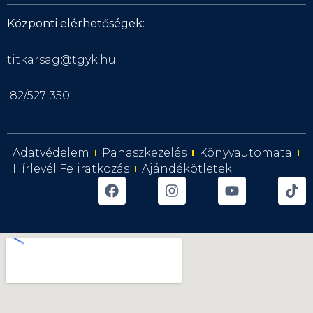
Központi elérhetőségek:
titkarsag@tgyk.hu
82/527-350
Adatvédelem
Panaszkezelés
Könyvautomata
Hírlevél Feliratkozás
Ajándékötletek