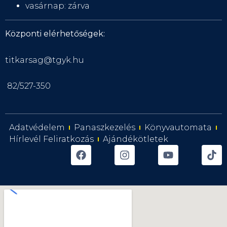
vasárnap: zárva
Központi elérhetőségek:
titkarsag@tgyk.hu
82/527-350
Adatvédelem
Panaszkezelés
Könyvautomata
Hírlevél Feliratkozás
Ajándékötletek