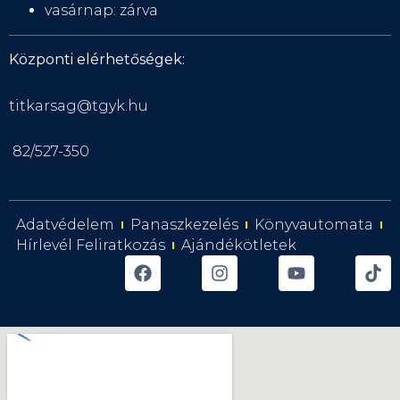
vasárnap: zárva
Központi elérhetőségek:
titkarsag@tgyk.hu
82/527-350
Adatvédelem
Panaszkezelés
Könyvautomata
Hírlevél Feliratkozás
Ajándékötletek