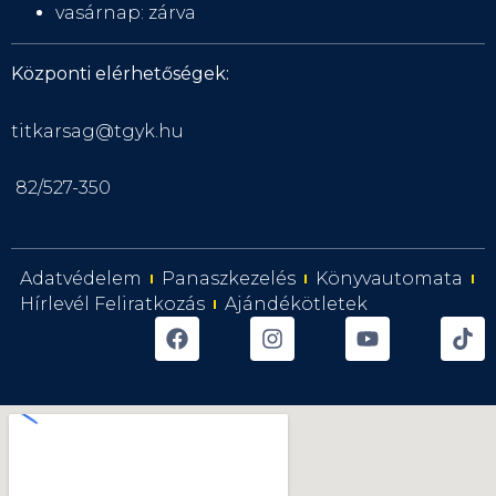
vasárnap: zárva
Központi elérhetőségek:
titkarsag@tgyk.hu
82/527-350
Adatvédelem
Panaszkezelés
Könyvautomata
Hírlevél Feliratkozás
Ajándékötletek