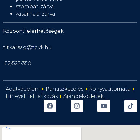
szombat: zárva
vasárnap: zárva
Központi elérhetőségek:
titkarsag@tgyk.hu
82/527-350
Adatvédelem
Panaszkezelés
Könyvautomata
Hírlevél Feliratkozás
Ajándékötletek