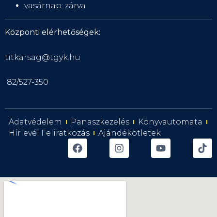
vasárnap: zárva
Központi elérhetőségek:
titkarsag@tgyk.hu
82/527-350
Adatvédelem
Panaszkezelés
Könyvautomata
Hírlevél Feliratkozás
Ajándékötletek