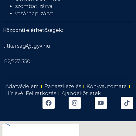
szombat: zárva
vasárnap: zárva
Központi elérhetőségek:
titkarsag@tgyk.hu
82/527-350
Adatvédelem
Panaszkezelés
Könyvautomata
Hírlevél Feliratkozás
Ajándékötletek