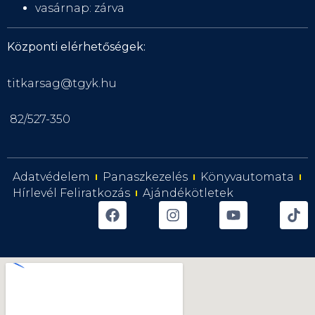
vasárnap: zárva
Központi elérhetőségek:
titkarsag@tgyk.hu
82/527-350
Adatvédelem
Panaszkezelés
Könyvautomata
Hírlevél Feliratkozás
Ajándékötletek