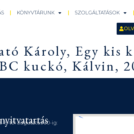
ÁS
KÖNYVTÁRUNK
SZOLGÁLTATÁSOK
OLV
ató Károly, Egy kis k
BC kuckó, Kálvin, 2
nyitvatartás
s 15-től augusztus 30-ig: