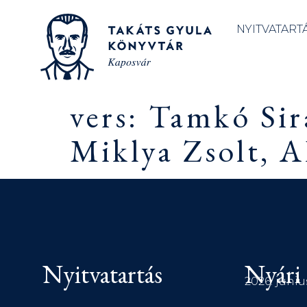
NYITVATART
vers: Tamkó Sir
Miklya Zsolt, A
Nyitvatartás
Nyári 
2026. júniu