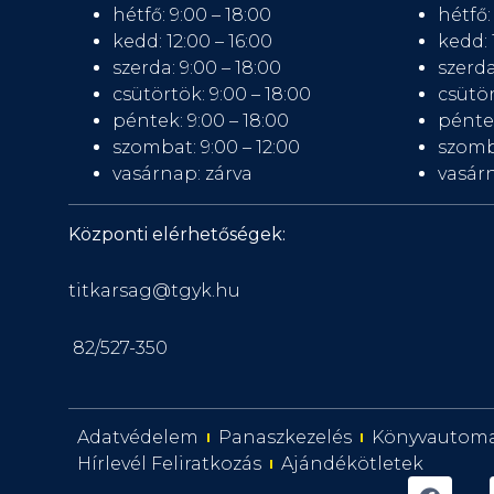
hétfő: 9:00 – 18:00
hétfő:
kedd: 12:00 – 16:00
kedd: 
szerda: 9:00 – 18:00
szerda
csütörtök: 9:00 – 18:00
csütör
péntek: 9:00 – 18:00
péntek
szombat: 9:00 – 12:00
szomb
vasárnap: zárva
vasárn
Központi elérhetőségek:
titkarsag@tgyk.hu
82/527-350
Adatvédelem
Panaszkezelés
Könyvautom
Hírlevél Feliratkozás
Ajándékötletek