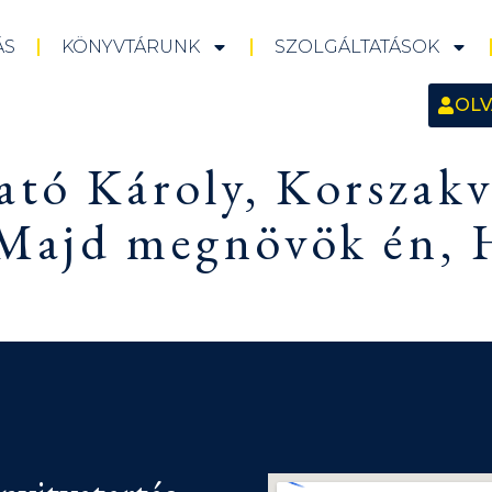
ÁS
KÖNYVTÁRUNK
SZOLGÁLTATÁSOK
OLV
ató Károly, Korszakv
 Majd megnövök én, 