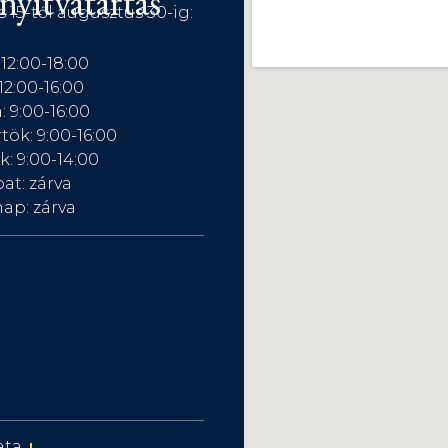
nyitvatartás
s 15-től augusztus 30-ig:
 12:00-18:00
12:00-16:00
: 9:00-16:00
tök: 9:00-16:00
: 9:00-14:00
at: zárva
ap: zárva
ata