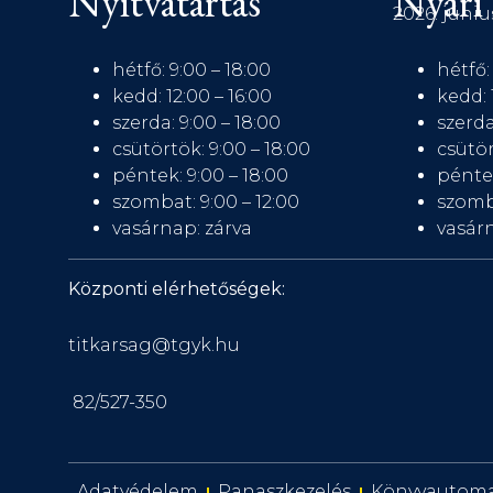
Nyitvatartás
Nyári 
2026. júniu
hétfő: 9:00 – 18:00
hétfő:
kedd: 12:00 – 16:00
kedd: 
szerda: 9:00 – 18:00
szerda
csütörtök: 9:00 – 18:00
csütör
péntek: 9:00 – 18:00
péntek
szombat: 9:00 – 12:00
szomb
vasárnap: zárva
vasárn
Központi elérhetőségek:
titkarsag@tgyk.hu
82/527-350
Adatvédelem
Panaszkezelés
Könyvautom