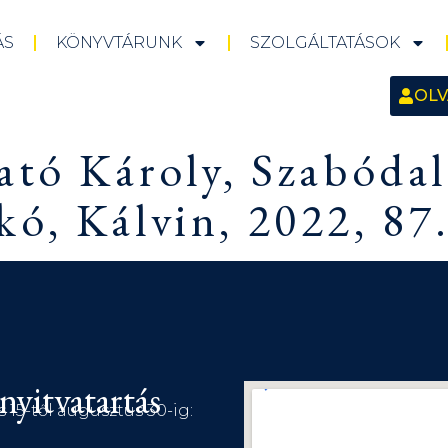
ÁS
KÖNYVTÁRUNK
SZOLGÁLTATÁSOK
OLV
ató Károly, Szabóda
ó, Kálvin, 2022, 87
nyitvatartás
s 15-től augusztus 30-ig: