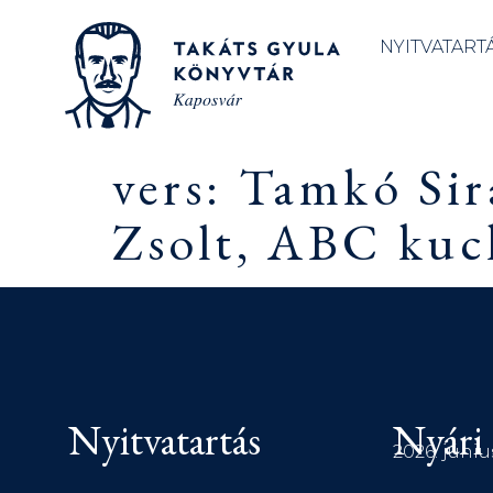
NYITVATART
vers: Tamkó Sir
Zsolt, ABC kuck
Nyitvatartás
Nyári 
2026. júniu