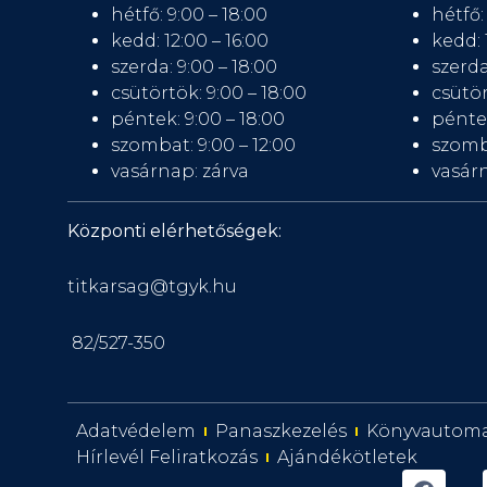
hétfő: 9:00 – 18:00
hétfő:
kedd: 12:00 – 16:00
kedd: 
szerda: 9:00 – 18:00
szerda
csütörtök: 9:00 – 18:00
csütör
péntek: 9:00 – 18:00
péntek
szombat: 9:00 – 12:00
szomb
vasárnap: zárva
vasárn
Központi elérhetőségek:
titkarsag@tgyk.hu
82/527-350
Adatvédelem
Panaszkezelés
Könyvautom
Hírlevél Feliratkozás
Ajándékötletek