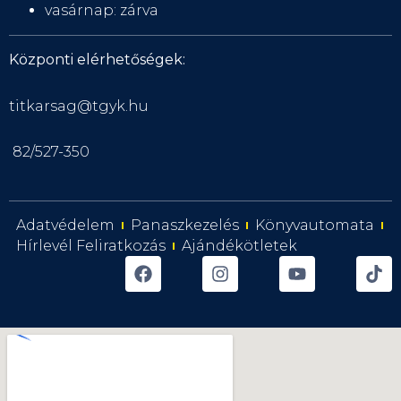
vasárnap: zárva
Központi elérhetőségek:
titkarsag@tgyk.hu
82/527-350
Adatvédelem
Panaszkezelés
Könyvautomata
Hírlevél Feliratkozás
Ajándékötletek