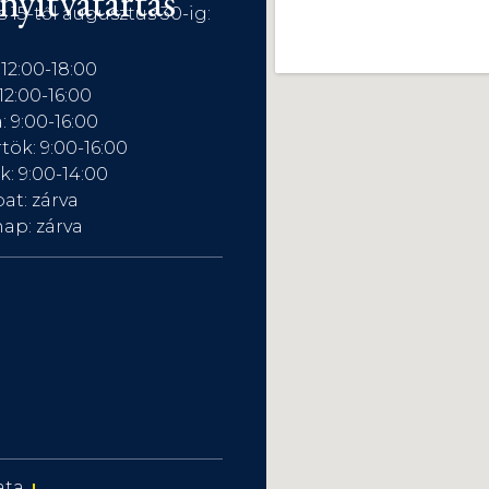
nyitvatartás
s 15-től augusztus 30-ig:
 12:00-18:00
12:00-16:00
: 9:00-16:00
tök: 9:00-16:00
: 9:00-14:00
at: zárva
ap: zárva
ata