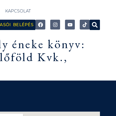
KAPCSOLAT
ASÓI BELÉPÉS
ly éneke könyv:
lőföld Kvk.,