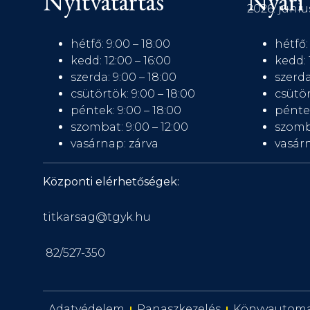
Nyitvatartás
Nyári 
2026. júniu
hétfő: 9:00 – 18:00
hétfő:
kedd: 12:00 – 16:00
kedd: 
szerda: 9:00 – 18:00
szerda
csütörtök: 9:00 – 18:00
csütör
péntek: 9:00 – 18:00
péntek
szombat: 9:00 – 12:00
szomb
vasárnap: zárva
vasárn
Központi elérhetőségek:
titkarsag@tgyk.hu
82/527-350
Adatvédelem
Panaszkezelés
Könyvautom